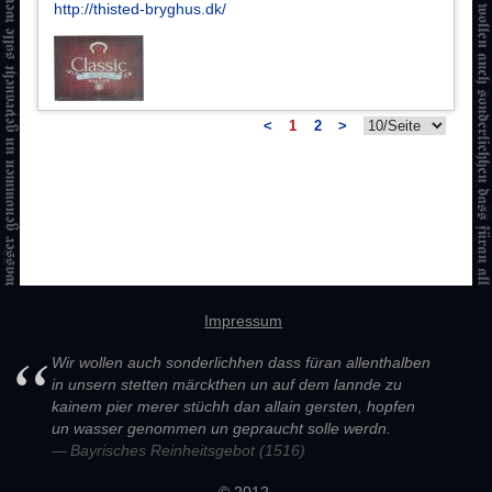
http://thisted-bryghus.dk/
<
1
2
>
Impressum
Wir wollen auch sonderlichhen dass füran allenthalben
in unsern stetten märckthen un auf dem lannde zu
kainem pier merer stüchh dan allain gersten, hopfen
un wasser genommen un gepraucht solle werdn.
Bayrisches Reinheitsgebot (1516)
© 2012