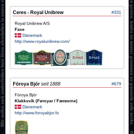
Ceres - Royal Unibrew
#331
Royal Unibrew A/S
Faxe
Dänemark
http://www.royalunibrew.com/
Föroya Bjór
seit 1888
#679
Föroya Bjór
Klakksvík (Føroyar / Færøerne)
Dänemark
http://www.foroyabjor.fo