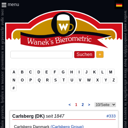
menu
+
A
B
C
D
E
F
G
H
I
J
K
L
M
N
O
P
Q
R
S
T
U
V
W
X
Y
Z
#
<
1
2
>
Carlsberg (DK)
seit 1847
#333
Carlsberg Danmark
(Carlsberg Group)