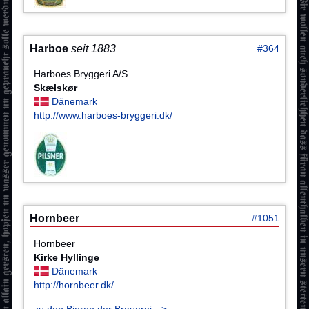
Harboe
seit 1883
#364
Harboes Bryggeri A/S
Skælskør
Dänemark
http://www.harboes-bryggeri.dk/
Hornbeer​
#1051
Hornbeer​
Kirke Hyllinge
Dänemark
http://hornbeer.dk/
zu den Bieren der Brauerei -->