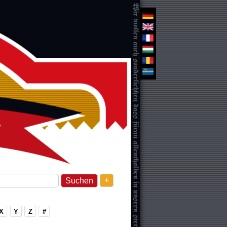
+
X
Y
Z
#