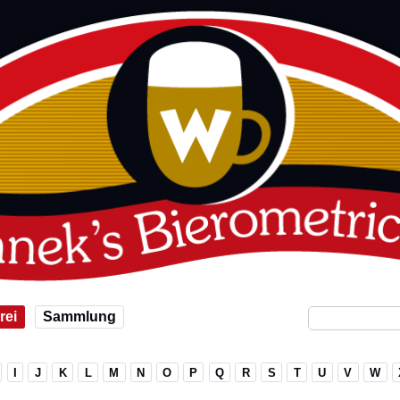
rei
Sammlung
I
J
K
L
M
N
O
P
Q
R
S
T
U
V
W