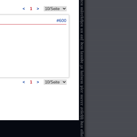
<
1
>
#600
<
1
>