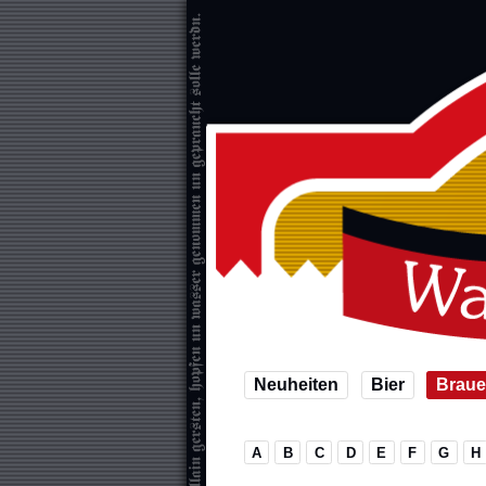
Neuheiten
Bier
Braue
A
B
C
D
E
F
G
H