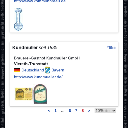
http://www.kommunbraeu.de
Kundmüller
seit 1835
#655
Brauerei-Gasthof Kundmüller GmbH
Viereth-Trunstadt
Deutschland
Bayern
http://www.kundmueller.de/
<
1
...
6
7
8
>