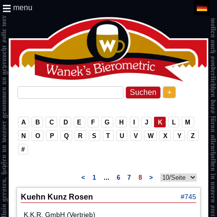
menu
+
A
B
C
D
E
F
G
H
I
J
K
L
M
N
O
P
Q
R
S
T
U
V
W
X
Y
Z
#
<
1
...
6
7
8
>
Kuehn Kunz Rosen
#745
K.K.R. GmbH (Vertrieb)