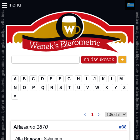
menu
+
A
B
C
D
E
F
G
H
I
J
K
L
M
N
O
P
Q
R
S
T
U
V
W
X
Y
Z
#
<
1
>
Alfa
anno 1870
#38
Alfa Brouwerij Schinnen