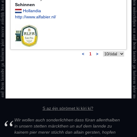
Schinnen
Hollandia
http://www.alfabier.nl/
<
1
>
S az éjn sörömet ki kíri ki?
Wir wollen auch sonderlichhen dass füran allenthalben
in unsern stetten märckthen un auf dem lannde zu
kainem pier merer stüchh dan allain gersten, hopfen