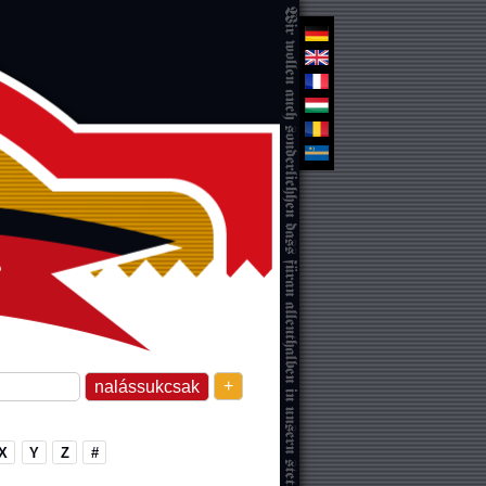
+
X
Y
Z
#