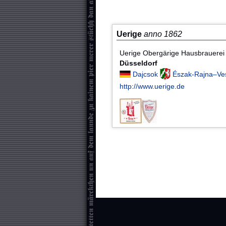
Uerige
anno 1862
Uerige Obergärige Hausbrauere
Düsseldorf
Dajcsok
Észak-Rajna–Ves
http://www.uerige.de