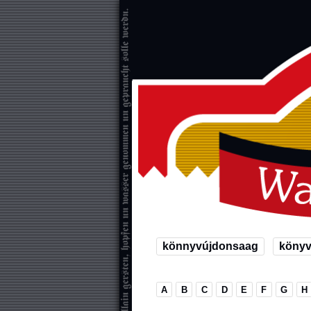
könnyvújdonsaag
köny
A
B
C
D
E
F
G
H