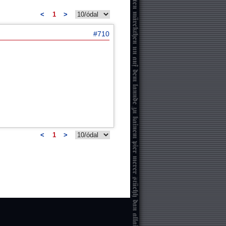
<
1
>
#710
<
1
>