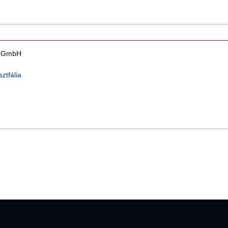
i GmbH
ztfália