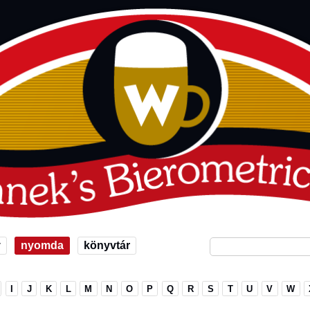
v
nyomda
könyvtár
I
J
K
L
M
N
O
P
Q
R
S
T
U
V
W