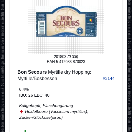
201803
(0.33l)
EAN 5 412983 870023
Bon Secours
Myrtille dry Hopping:
Myrtille/Bosbessen
#3144
6.4%
IBU: 26 EBC: 40
Kaltgehopft, Flaschengärung
Heidelbeere (Vaccinium myrtillus),
Zucker/Glückose(sirup)