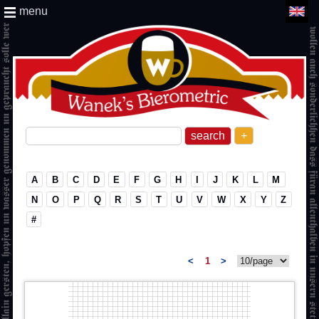
menu
+
A
B
C
D
E
F
G
H
I
J
K
L
M
N
O
P
Q
R
S
T
U
V
W
X
Y
Z
#
<
1
>