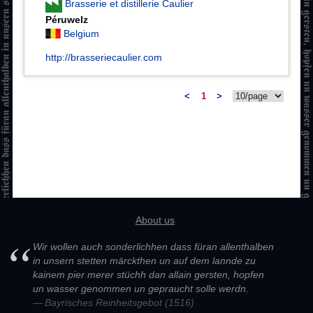
Brasserie et distillerie Caulier
Péruwelz
Belgium
http://brasseriecaulier.com
<
1
>
About us
Wir wollen auch sonderlichhen dass füran allenthalben
in unsern stetten märckthen un auf dem lannde zu
kainem pier merer stüchh dan allain gersten, hopfen
un wasser genommen un gepraucht solle werdn.
Bayrisches Reinheitsgebot (1516)