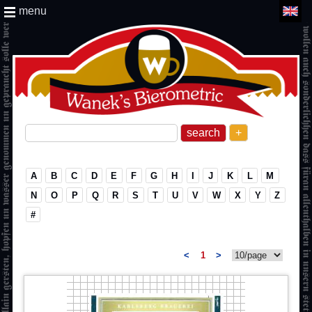
menu
+
A
B
C
D
E
F
G
H
I
J
K
L
M
N
O
P
Q
R
S
T
U
V
W
X
Y
Z
#
<
1
>