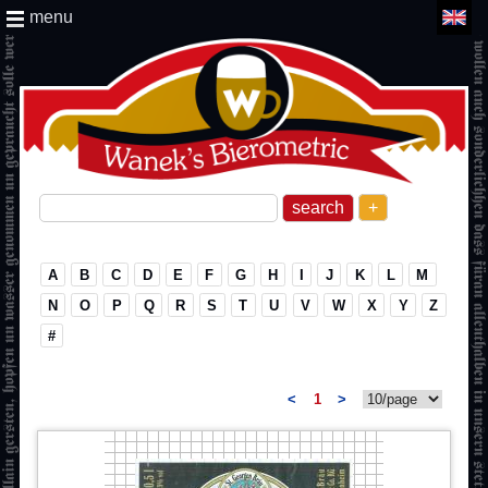
menu
+
A
B
C
D
E
F
G
H
I
J
K
L
M
N
O
P
Q
R
S
T
U
V
W
X
Y
Z
#
<
1
>