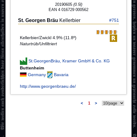
20190605
(0.5l)
EAN 4 016729 000562
St. Georgen Bräu
Kellerbier
#751
Kellerbier/Zwickl 4.9% (11.8º)
Naturtrüb/Unfiltriert
St.GeorgenBräu, Kramer GmbH & Co. KG
Buttenheim
Germany
Bavaria
http://www.georgenbraeu.de/
<
1
>