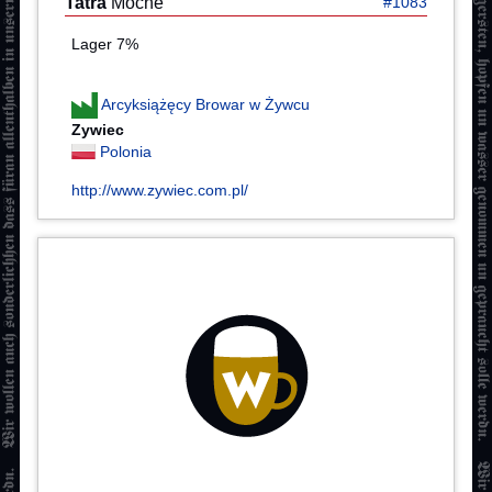
Tatra
Mocne
#1083
Lager 7%
Arcyksiążęcy Browar w Żywcu
Zywiec
Polonia
http://www.zywiec.com.pl/