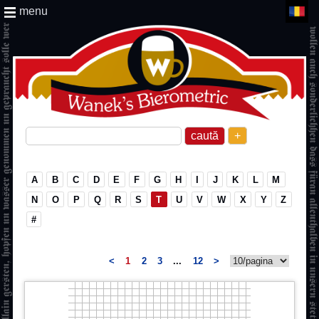
menu
+
A
B
C
D
E
F
G
H
I
J
K
L
M
N
O
P
Q
R
S
T
U
V
W
X
Y
Z
#
<
1
2
3
...
12
>