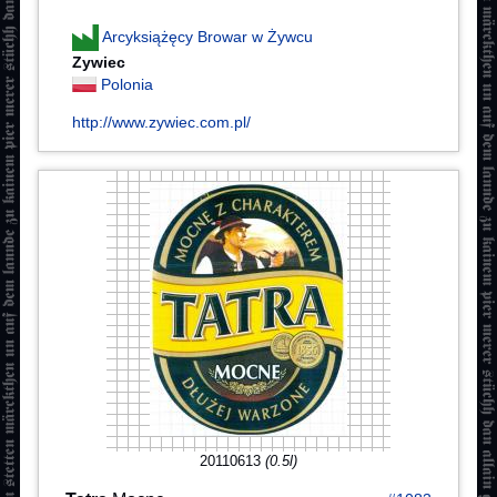
Arcyksiążęcy Browar w Żywcu
Zywiec
Polonia
http://www.zywiec.com.pl/
20110613
(0.5l)