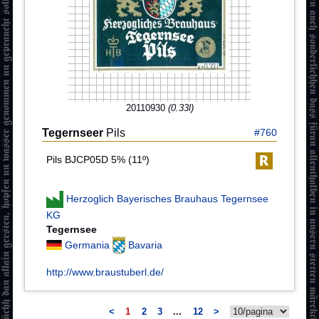
20110930
(0.33l)
Tegernseer
Pils
#760
Pils BJCP05D 5% (11º)
Herzoglich Bayerisches Brauhaus Tegernsee
KG
Tegernsee
Germania
Bavaria
http://www.braustuberl.de/
<
1
2
3
...
12
>