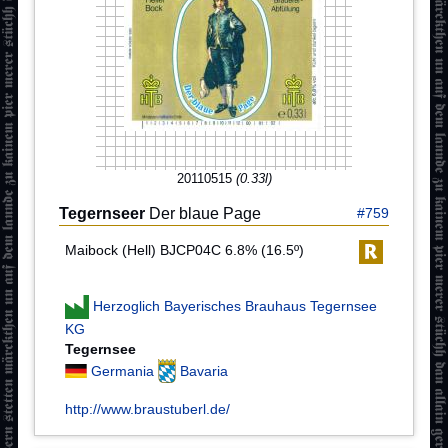
20110515
(0.33l)
Tegernseer
Der blaue Page
#759
Maibock (Hell) BJCP04C 6.8% (16.5º)
Herzoglich Bayerisches Brauhaus Tegernsee
KG
Tegernsee
Germania
Bavaria
http://www.braustuberl.de/