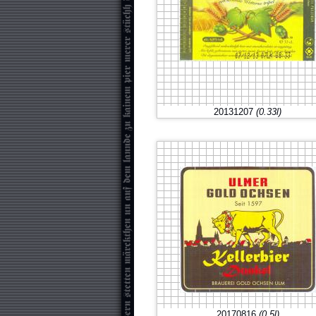
20131207
(0.33l)
20170816
(0.5l)