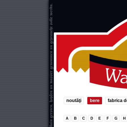
noutăţi
bere
fabrica d
A
B
C
D
E
F
G
H