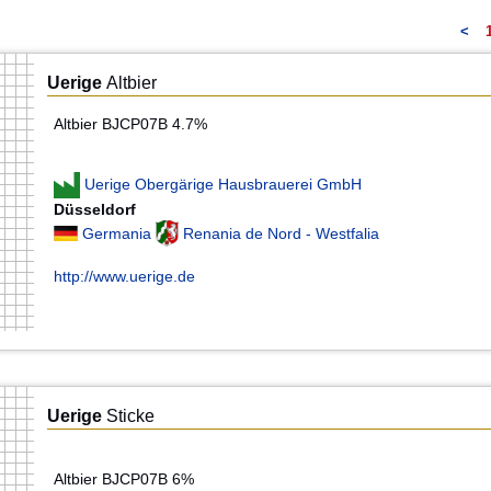
<
Uerige
Altbier
Altbier BJCP07B 4.7%
Uerige Obergärige Hausbrauerei GmbH
Düsseldorf
Germania
Renania de Nord - Westfalia
http://www.uerige.de
Uerige
Sticke
Altbier BJCP07B 6%