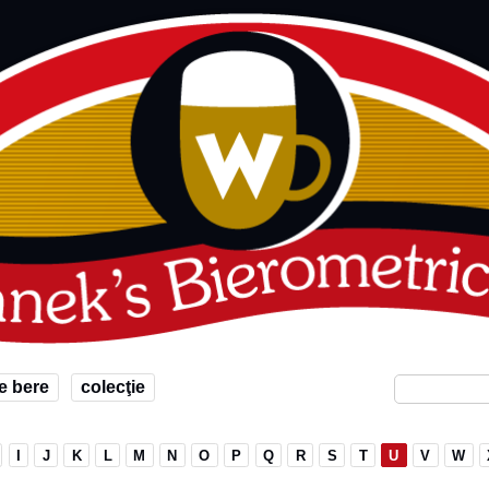
e bere
colecţie
I
J
K
L
M
N
O
P
Q
R
S
T
U
V
W