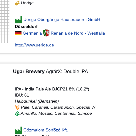
Uerige
Uerige Obergärige Hausbrauerei GmbH
Düsseldorf
Germania
Renania de Nord - Westfalia
http://www.uerige.de
Ugar Brewery
AgrárX: Double IPA
IPA - India Pale Ale BJCP21 8% (18.2º)
IBU: 61
Halbdunkel (Bernstein)
Pale, Carahell, Caramunich, Special W
Amarillo, Mosaic, Centennial, Simcoe
Gőzmalom Sörfőző Kft.