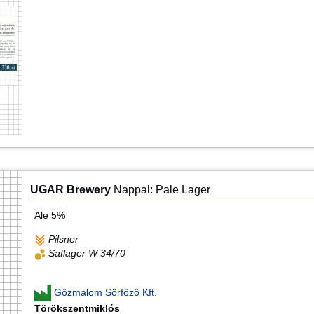
UGAR Brewery
Nappal: Pale Lager
Ale 5%
Pilsner
Saflager W 34/70
Gőzmalom Sörfőző Kft.
Törökszentmiklós