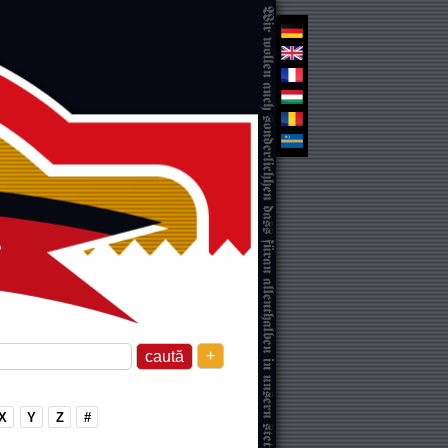
+
X
Y
Z
#