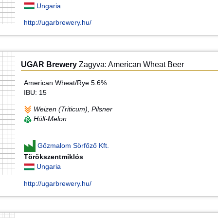
Ungaria
http://ugarbrewery.hu/
UGAR Brewery
Zagyva: American Wheat Beer
American Wheat/Rye 5.6%
IBU: 15
Weizen (Triticum), Pilsner
Hüll-Melon
Gőzmalom Sörfőző Kft.
Törökszentmiklós
Ungaria
http://ugarbrewery.hu/