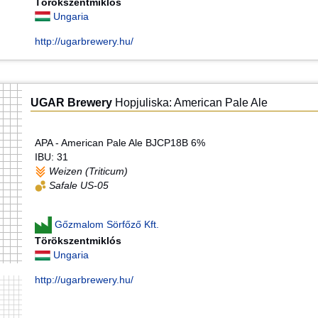
Törökszentmiklós
Ungaria
http://ugarbrewery.hu/
UGAR Brewery
Hopjuliska: American Pale Ale
APA - American Pale Ale BJCP18B 6%
IBU: 31
Weizen (Triticum)
Safale US-05
Gőzmalom Sörfőző Kft.
Törökszentmiklós
Ungaria
http://ugarbrewery.hu/