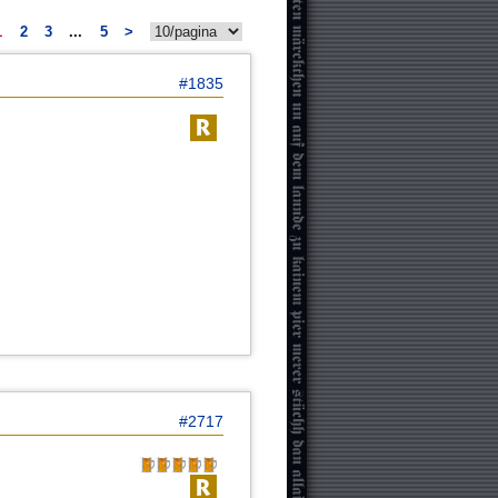
1
2
3
...
5
>
#1835
#2717