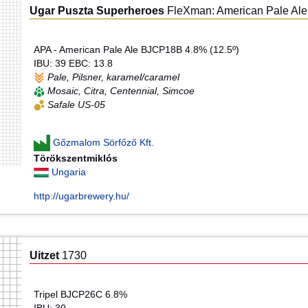
Ugar Puszta Superheroes
FleXman: American Pale Ale
APA - American Pale Ale BJCP18B 4.8% (12.5º)
IBU: 39 EBC: 13.8
Pale, Pilsner, karamel/caramel
Mosaic, Citra, Centennial, Simcoe
Safale US-05
Gőzmalom Sörfőző Kft.
Törökszentmiklós
Ungaria
http://ugarbrewery.hu/
Uitzet
1730
Tripel BJCP26C 6.8%