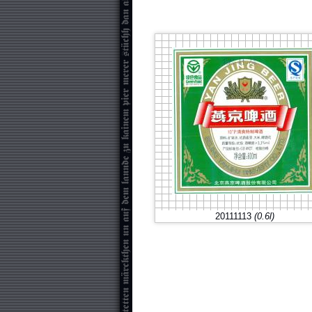
20111113
(0.6l)