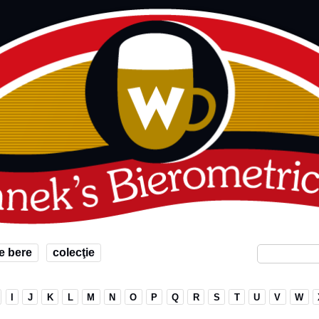
e bere
colecţie
I
J
K
L
M
N
O
P
Q
R
S
T
U
V
W