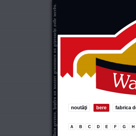
noutăţi
bere
fabrica d
A
B
C
D
E
F
G
H