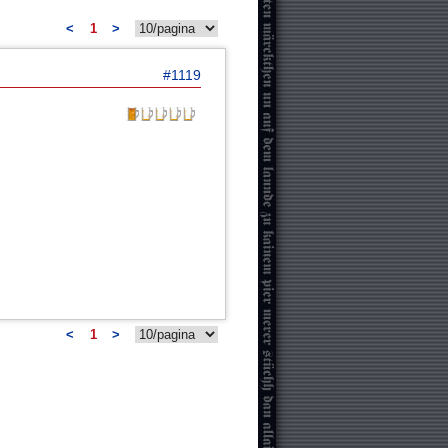
<
1
>
#1119
<
1
>