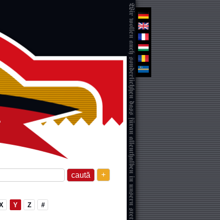
+
X
Y
Z
#