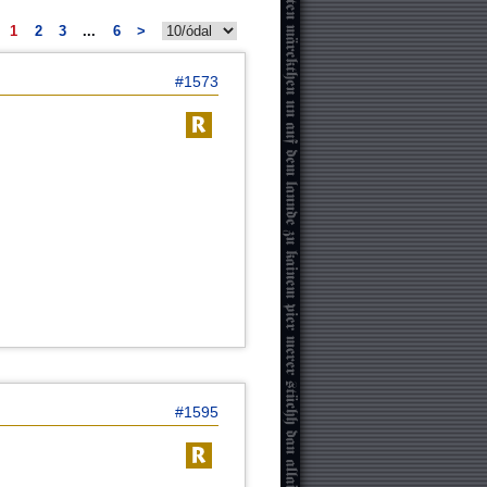
1
2
3
...
6
>
#1573
#1595