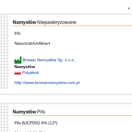
<
Namysłów
Niepasteryzowane
6%
Naturtrüb/Unfiltriert
Browar Namysłów Sp. z.o.o.
Namysłów
Polyákok
http://www.browarnamyslow.com.pl
Namysłów
Pils
Pils BJCP05D 6% (12º)