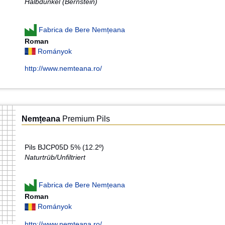
Halbdunkel (Bernstein)
Fabrica de Bere Nemțeana
Roman
Rományok
http://www.nemteana.ro/
Nemțeana
Premium Pils
Pils BJCP05D 5% (12.2º)
Naturtrüb/Unfiltriert
Fabrica de Bere Nemțeana
Roman
Rományok
http://www.nemteana.ro/