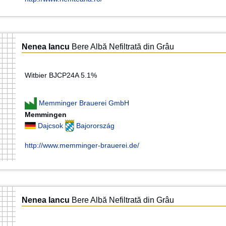
Nenea Iancu
Bere Albă Nefiltrată din Grâu
Witbier BJCP24A 5.1%
Memminger Brauerei GmbH
Memmingen
Dajcsok
Bajorország
http://www.memminger-brauerei.de/
Nenea Iancu
Bere Albă Nefiltrată din Grâu