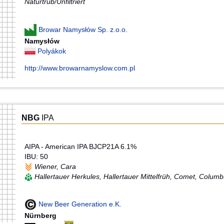
Naturtrüb/Unfiltriert
Browar Namysłów Sp. z.o.o.
Namysłów
Polyákok
http://www.browarnamyslow.com.pl
NBG
IPA
AIPA - American IPA BJCP21A 6.1%
IBU: 50
Wiener, Cara
Hallertauer Herkules, Hallertauer Mittelfrüh, Comet, Colum
New Beer Generation e.K.
Nürnberg