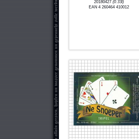
20180427
(0.33l)
EAN 4 260464 410012