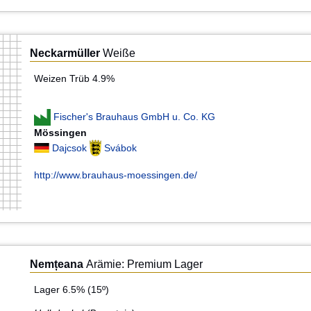
Neckarmüller
Weiße
Weizen Trüb 4.9%
Fischer's Brauhaus GmbH u. Co. KG
Mössingen
Dajcsok
Svábok
http://www.brauhaus-moessingen.de/
Nemțeana
Arämie: Premium Lager
Lager 6.5% (15º)