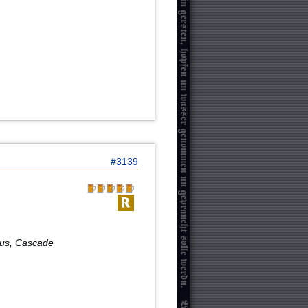
#3139
bus, Cascade