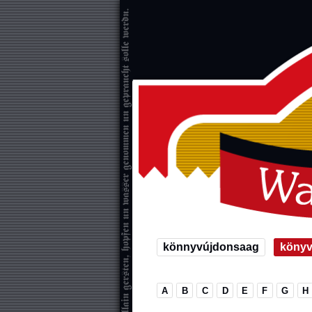
könnyvújdonsaag
köny
A
B
C
D
E
F
G
H