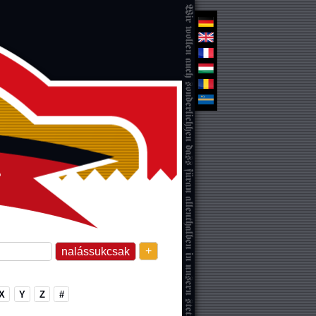
+
X
Y
Z
#