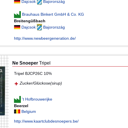
Dajcsok
Bajorország
Brauhaus Binkert GmbH & Co. KG
Breitengüßbach
Dajcsok
Bajorország
http://www.newbeergeneration.de/
Ne Snoeper
Tripel
Tripel BJCP26C 10%
Zucker/Glückose(sirup)
't Hofbrouwerijke
Beerzel
Belgium
http://www.kaartclubdesnoepers.be/