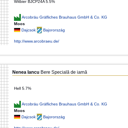
Witbier BJCP24A 5.5%
Arcobräu Gräfliches Brauhaus GmbH & Co. KG
Moos
Dajcsok
Bajorország
http://www.arcobraeu.de/
Nenea Iancu
Bere Specială de iarnă
Hell 5.7%
Arcobräu Gräfliches Brauhaus GmbH & Co. KG
Moos
Dajcsok
Bajorország
http://www.arcobraeu.de/