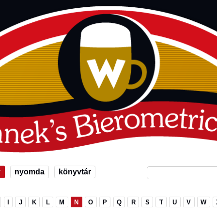
v
nyomda
könyvtár
I
J
K
L
M
N
O
P
Q
R
S
T
U
V
W