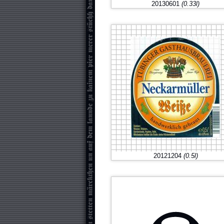
20130601
(0.33l)
20121204
(0.5l)