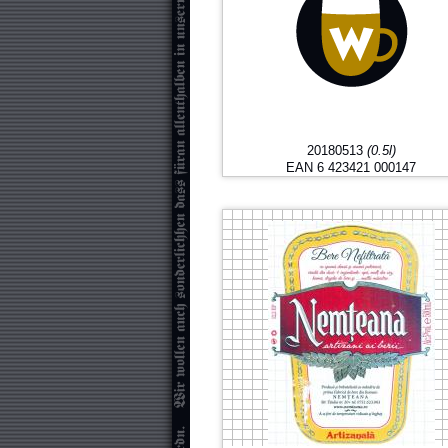
20180513
(0.5l)
EAN 6 423421 000147