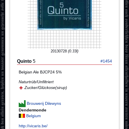
20130728
(0.33l)
Quinto
5
#1454
Belgian Ale BJCP24 5%
Naturtrüb/Unfiltriert
Zucker/Glückose(sirup)
Brouwerij Dilewyns
Dendermonde
Belgium
http://vicaris.be/