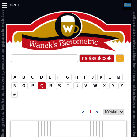
menu
+
A
B
C
D
E
F
G
H
I
J
K
L
M
N
O
P
Q
R
S
T
U
V
W
X
Y
Z
#
<
1
>