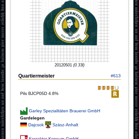
20120501
(0.33l)
Quartiermeister
#613
Pils BJCP05D 4.8%
Garley Spezialitäten Brauerei GmbH
Gardelegen
Dajcsok
Szász-Anhalt
Korrekter Konsum GmbH