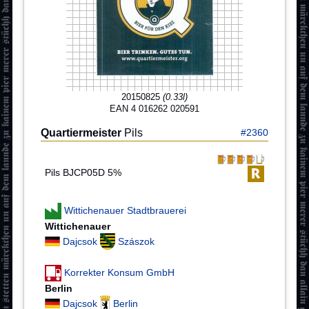
20150825
(0.33l)
EAN 4 016262 020591
Quartiermeister
Pils
#2360
Pils BJCP05D 5%
Wittichenauer Stadtbrauerei
Wittichenauer
Dajcsok
Szászok
Korrekter Konsum GmbH
Berlin
Dajcsok
Berlin