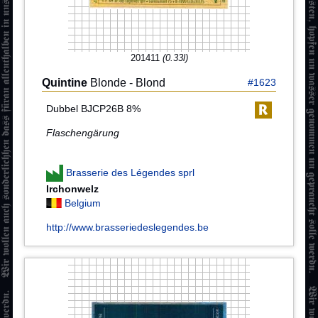
201411
(0.33l)
Quintine
Blonde - Blond
#1623
Dubbel BJCP26B 8%
Flaschengärung
Brasserie des Légendes sprl
Irchonwelz
Belgium
http://www.brasseriedeslegendes.be