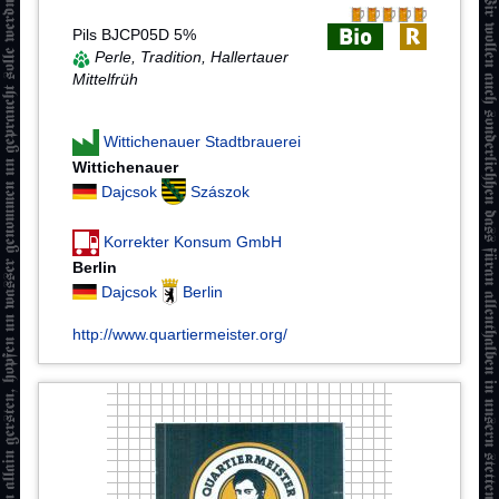
Pils BJCP05D 5%
Perle, Tradition, Hallertauer
Mittelfrüh
Wittichenauer Stadtbrauerei
Wittichenauer
Dajcsok
Szászok
Korrekter Konsum GmbH
Berlin
Dajcsok
Berlin
http://www.quartiermeister.org/