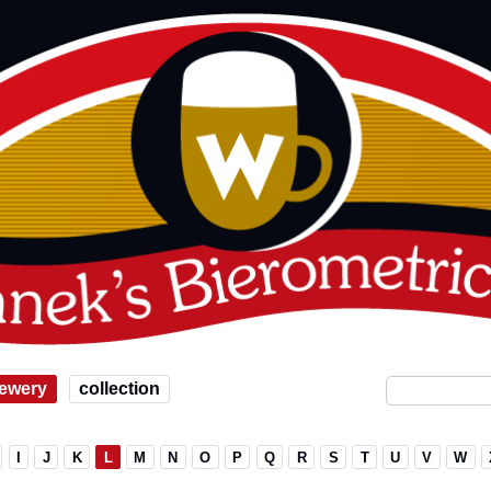
ewery
collection
I
J
K
L
M
N
O
P
Q
R
S
T
U
V
W