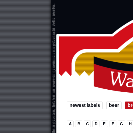
newest labels
beer
br
A
B
C
D
E
F
G
H