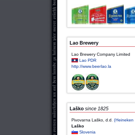
Lao Brewery
Lao Brewery Company Limited
Lao PDR
http://www.beerlao.la
Laško
since 1825
Pivovarna Laško, d.d.
(Heineken I
Laško
Slovenia