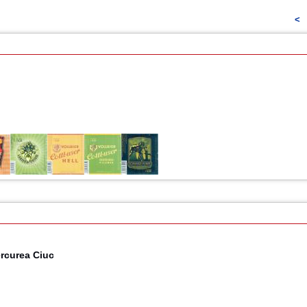
<
ercurea Ciuc