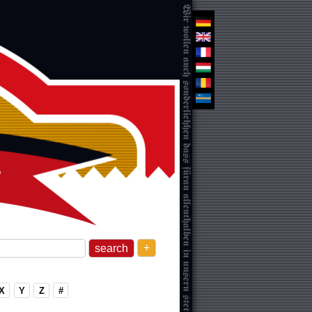
+
X
Y
Z
#