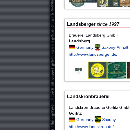
Landsberger
since 1997
Brauerei Landsberg GmbH
Landsberg
Germany
Saxony-Anhalt
http://www.landsberger.de/
Landskronbrauerei
Landskron Brauerei Görlitz Gmb
Görlitz
Germany
Saxony
http://www.landskron.de/