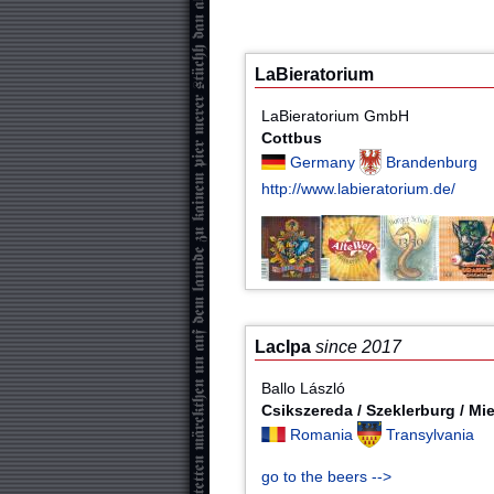
LaBieratorium
LaBieratorium GmbH
Cottbus
Germany
Brandenburg
http://www.labieratorium.de/
LacIpa
since 2017
Ballo László
Csikszereda / Szeklerburg / Mi
Romania
Transylvania
go to the beers -->