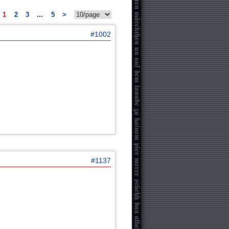
1
2
3
...
5
>
#1002
#1137