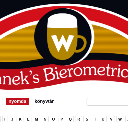
v
nyomda
könyvtár
I
J
K
L
M
N
O
P
Q
R
S
T
U
V
W