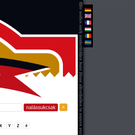
+
X
Y
Z
#