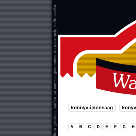
könnyvújdonsaag
köny
A
B
C
D
E
F
G
H