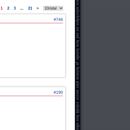
1
2
3
...
21
>
#746
#190