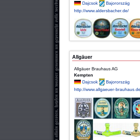
Dajcsok
Bajorország
http://www.aldersbacher.de/
Allgäuer
Allgäuer Brauhaus AG
Kempten
Dajcsok
Bajorország
http://www.allgaeuer-brauhaus.de