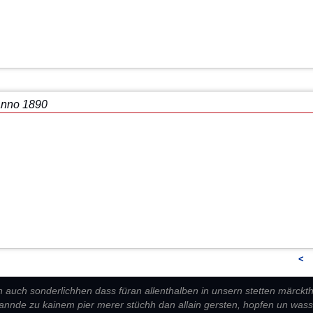
anno 1890
<
n auch sonderlichhen dass füran allenthalben in unsern stetten märckt
annde zu kainem pier merer stüchh dan allain gersten, hopfen un wass