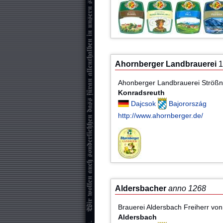
Ahornberger Landbrauerei
1
Ahonberger Landbrauerei Ströß
Konradsreuth
Dajcsok
Bajorország
http://www.ahornberger.de/
Aldersbacher
anno 1268
Brauerei Aldersbach Freiherr vo
Aldersbach