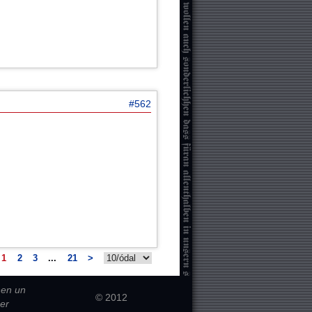
#562
1
2
3
...
21
>
hen un
© 2012
er