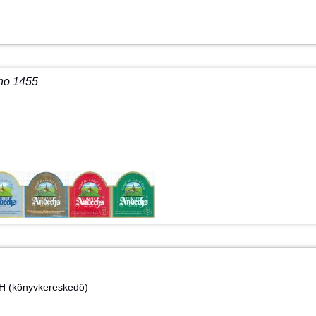
no 1455
H (könyvkereskedő)