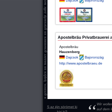
Dajcsok
Bajorország
Apostelbräu Privatbrauerei
Apostelbräu
Hauzenberg
Dajcsok
Bajorország
http://www.apostelbraeu.de
Wir wolle
S az éjn sörömet ki
auf dem l
kíri ki?