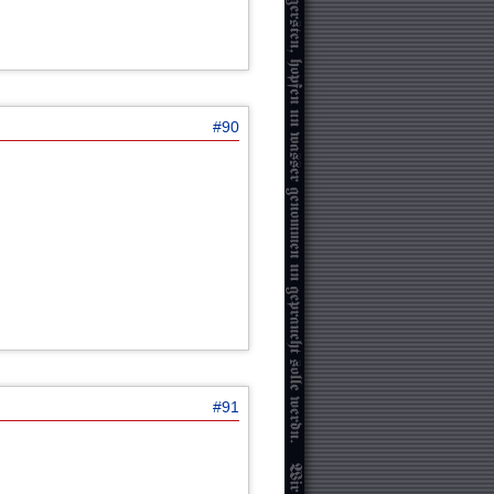
#90
#91