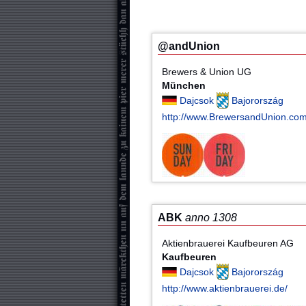
@andUnion
Brewers & Union UG
München
Dajcsok
Bajorország
http://www.BrewersandUnion.co
ABK
anno 1308
Aktienbrauerei Kaufbeuren AG
Kaufbeuren
Dajcsok
Bajorország
http://www.aktienbrauerei.de/