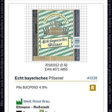
20181012
(0.5l)
EAN 4071 6855
Echt bayerisches
Pilsener
#3228
Pils BJCP05D 4.9%
Weiß Rössl Bräu
Eltmann - Roßstadt