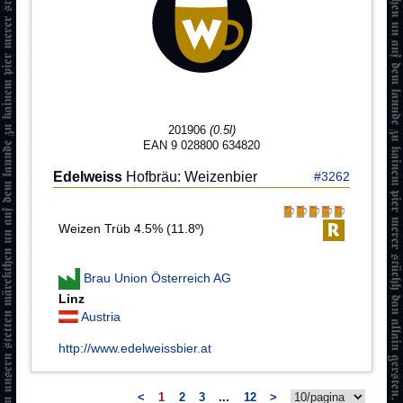
201906
(0.5l)
EAN 9 028800 634820
Edelweiss
Hofbräu: Weizenbier
#3262
Weizen Trüb 4.5% (11.8º)
Brau Union Österreich AG
Linz
Austria
http://www.edelweissbier.at
<
1
2
3
...
12
>