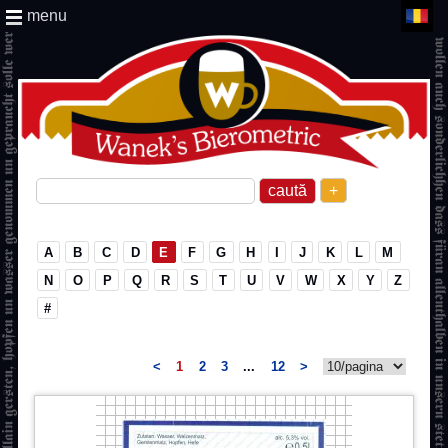
menu
+
A
B
C
D
E
F
G
H
I
J
K
L
M
N
O
P
Q
R
S
T
U
V
W
X
Y
Z
#
<
1
2
3
...
12
>