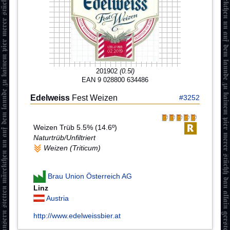
201902
(0.5l)
EAN 9 028800 634486
Edelweiss
Fest Weizen
#3252
Weizen Trüb 5.5% (14.6º)
Naturtrüb/Unfiltriert
Weizen (Triticum)
Brau Union Österreich AG
Linz
Austria
http://www.edelweissbier.at