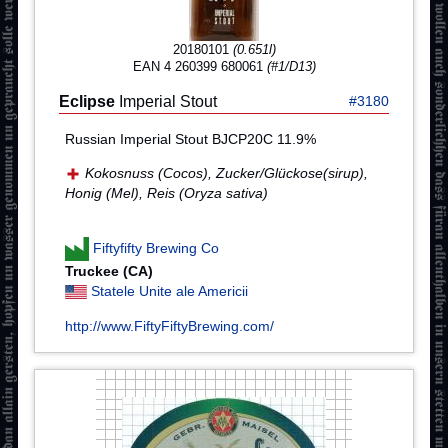
20180101
(0.651l)
EAN 4 260399 680061
(#1/D13)
Eclipse
Imperial Stout
#3180
Russian Imperial Stout BJCP20C 11.9%
Kokosnuss (Cocos), Zucker/Glückose(sirup),
Honig (Mel), Reis (Oryza sativa)
Fiftyfifty Brewing Co
Truckee (CA)
Statele Unite ale Americii
http://www.FiftyFiftyBrewing.com/