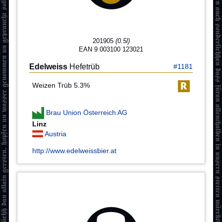
201905
(0.5l)
EAN 9 003100 123021
Edelweiss
Hefetrüb
#1181
Weizen Trüb 5.3%
Brau Union Österreich AG
Linz
Austria
http://www.edelweissbier.at