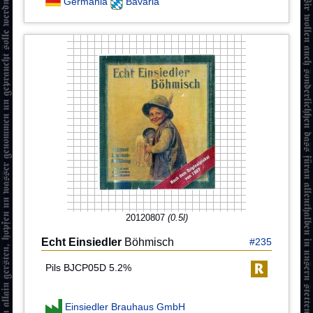
Germania
Bavaria
20120807
(0.5l)
Echt Einsiedler
Böhmisch
#235
Pils BJCP05D 5.2%
Einsiedler Brauhaus GmbH