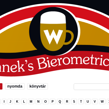
v
nyomda
könyvtár
I
J
K
L
M
N
O
P
Q
R
S
T
U
V
W