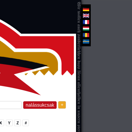
+
X
Y
Z
#