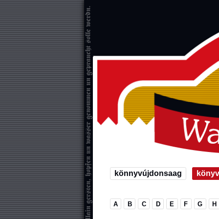
könnyvújdonsaag
köny
A
B
C
D
E
F
G
H