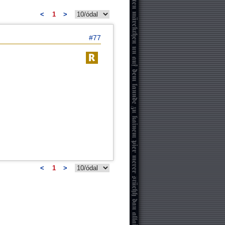
<
1
>
#77
<
1
>