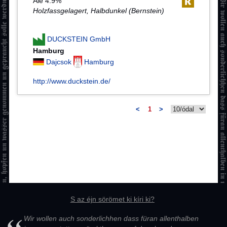
Ale 4.9%
Holzfassgelagert, Halbdunkel (Bernstein)
DUCKSTEIN GmbH
Hamburg
Dajcsok
Hamburg
http://www.duckstein.de/
<
1
>
S az éjn sörömet ki kíri ki?
Wir wollen auch sonderlichhen dass füran allenthalben