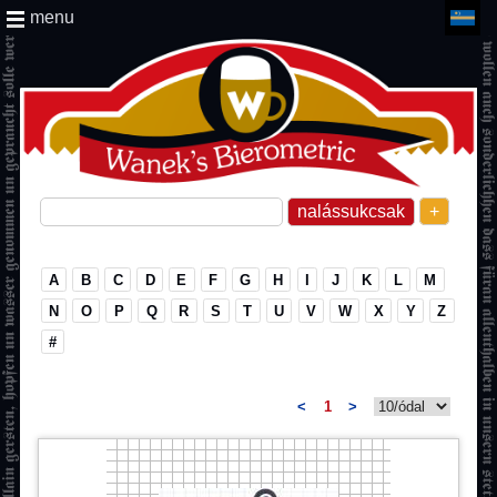
menu
+
A
B
C
D
E
F
G
H
I
J
K
L
M
N
O
P
Q
R
S
T
U
V
W
X
Y
Z
#
<
1
>