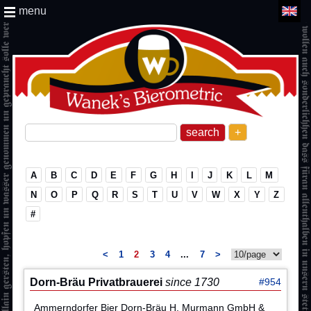
menu
+
A
B
C
D
E
F
G
H
I
J
K
L
M
N
O
P
Q
R
S
T
U
V
W
X
Y
Z
#
<
1
2
3
4
...
7
>
Dorn-Bräu Privatbrauerei
since 1730
#954
Ammerndorfer Bier Dorn-Bräu H. Murmann GmbH &