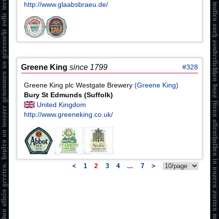
http://www.glaabsbraeu.de/
Greene King
since 1799
#328
Greene King plc Westgate Brewery
(Greene King)
Bury St Edmunds (Suffolk)
United Kingdom
http://www.greeneking.co.uk/
<
1
2
3
4
...
7
>