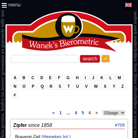
menu
+
A
B
C
D
E
F
G
H
I
J
K
L
M
N
O
P
Q
R
S
T
U
V
W
X
Y
Z
#
<
1
...
4
5
6
>
Zipfer
since 1858
#709
Brauerei Zipf
(Heineken Int.)